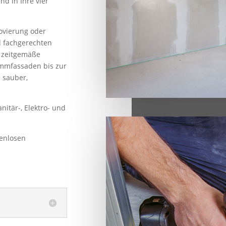
nd in Ihre vier
ovierung oder
 fachgerechten
 zeitgemäße
mfassaden bis zur
 sauber,
nitär-, Elektro- und
tenlosen